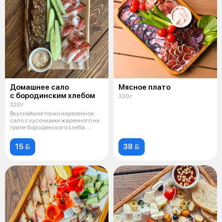
Домашнее сало
Мясное плато
с бородинским хлебом
320 г
320 г
Вкуснейшее тонко нарезанное
сало с кусочками жаренного на
гриле бородинского хлеба.
Подаёт
15 
38 