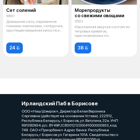
Сет солений
Морепродукты
со свежими овощами
680 г
350 г
Домашнее сало, нарезанное
тонкими ломтиками, селёдочка,
Изысканная закуска состоит из
хрустящая квашеная капуста и
тигровых креветок,
марин
приготовленных по
традиционному рецепту с
24 
38 
Ирландский Паб в Борисове
ООО «Наш Шэмрок», Директор Белая Вероника
Сергеевна (действует на основании Устава). 222512,
Республика Беларусь, г. Борисов, ул. Ватутина, 32а. УНП
691380934. р/с: BY49PJCB30121200041000000933, код
749 . ОАО «Приорбанк» Адрес банка: Республика
Беларусь, г. Борисов ул. Гагарина 101А. Свидетельство о
государственной регистрации №0067058 от