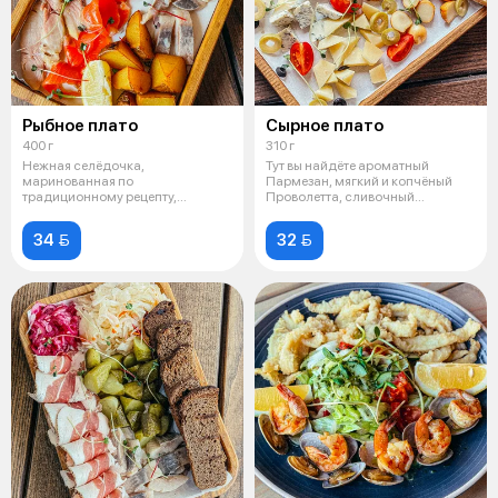
Рыбное плато
Сырное плато
400 г
310 г
Нежная селёдочка,
Тут вы найдёте ароматный
маринованная по
Пармезан, мягкий и копчёный
традиционному рецепту,
Проволетта, сливочный
масляная рыба и сёмга
Камамбер и пика
собственног
34 
32 