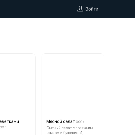
Войти
реветками
Мясной салат
300 г
00 г
Сытный салат с говяжьим
языком и бужениной,