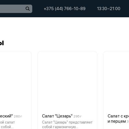
+375 (44) 766-10-89
13:30−21:00
ы
ческий"
Салат "Цезарь"
Салат с к
260 г
295 г
и перцем
3
ой салат
Салат "Цезарь" представляет
 собой
собой гармоничную