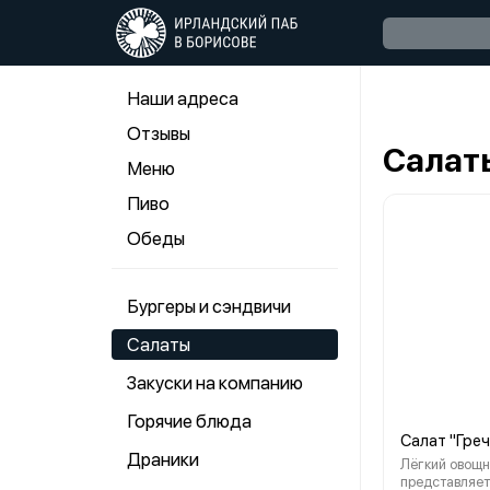
Наши адреса
Отзывы
Салат
Меню
Пиво
Обеды
Бургеры и сэндвичи
Салаты
Закуски на компанию
Горячие блюда
Салат "Гре
Драники
Лёгкий овощн
представляет