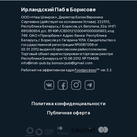
Ирландский Паб в Борисове
ООО «Наш Шэмрок», Директор Белая Вероника
Сергеевна (действует на основании Устава). 222512,
Республика Беларусь, г. Борисов, ул. Ватутина, 32а. УНП
691380934. р/с: BY49PJCB30121200041000000933, код
749 . ОАО «Приорбанк» Адрес банка: Республика
Беларусь, г. Борисов ул. Гагарина 101А. Свидетельство о
государственной регистрации №0067058 от
03.01.2012 выдано Борисовским райисполкомом.
Торговый объект зарегистрирован в торговом реестре
Республики Беларусь от 10.06.2012. № 114409.
info@irish-pub.by. borisov.pub@gmail.com.
Работает на эффективном ядре
Foodpicásso
ver. 3.2
Политика конфиденциальности
Публичная оферта