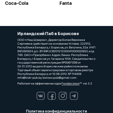
Coca-Cola
Fanta
Ирландский Паб в Борисове
ООО «Наш Шэмрок», Директор Белая Вероника
Сергеевна (действует на основании Устава). 222512,
Республика Беларусь, г. Борисов, ул. Ватутина, 32а. УНП
691380934. р/с: BY49PJCB30121200041000000933, код
749 . ОАО «Приорбанк» Адрес банка: Республика
Беларусь, г. Борисов ул. Гагарина 101А. Свидетельство о
государственной регистрации №0067058 от
03.01.2012 выдано Борисовским райисполкомом.
Торговый объект зарегистрирован в торговом реестре
Республики Беларусь от 10.06.2012. № 114409.
info@irish-pub.by. borisov.pub@gmail.com.
Работает на эффективном ядре
Foodpicásso
ver. 3.2
Политика конфиденциальности