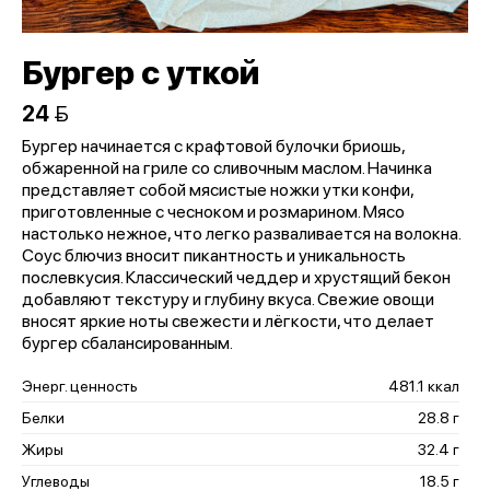
Бургер с уткой
24 
Бургер начинается с крафтовой булочки бриошь,
обжаренной на гриле со сливочным маслом. Начинка
представляет собой мясистые ножки утки конфи,
приготовленные с чесноком и розмарином. Мясо
настолько нежное, что легко разваливается на волокна.
Соус блючиз вносит пикантность и уникальность
послевкусия. Классический чеддер и хрустящий бекон
добавляют текстуру и глубину вкуса. Свежие овощи
вносят яркие ноты свежести и лёгкости, что делает
бургер сбалансированным.
Энерг. ценность
481.1 ккал
Белки
28.8 г
Жиры
32.4 г
Углеводы
18.5 г