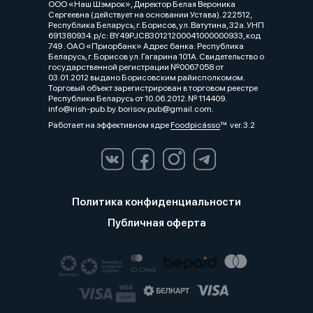
ООО «Наш Шэмрок», Директор Белая Вероника
Сергеевна (действует на основании Устава). 222512,
Республика Беларусь, г. Борисов, ул. Ватутина, 32а. УНП
691380934. р/с: BY49PJCB30121200041000000933, код
749 . ОАО «Приорбанк» Адрес банка: Республика
Беларусь, г. Борисов ул. Гагарина 101А. Свидетельство о
государственной регистрации №0067058 от
03.01.2012 выдано Борисовским райисполкомом.
Торговый объект зарегистрирован в торговом реестре
Республики Беларусь от 10.06.2012. № 114409.
info@irish-pub.by. borisov.pub@gmail.com.
Работает на эффективном ядре
Foodpicásso
ver. 3.2
Политика конфиденциальности
Публичная оферта