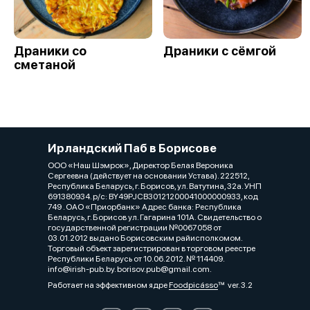
Драники со
Драники с сёмгой
сметаной
Ирландский Паб в Борисове
ООО «Наш Шэмрок», Директор Белая Вероника
Сергеевна (действует на основании Устава). 222512,
Республика Беларусь, г. Борисов, ул. Ватутина, 32а. УНП
691380934. р/с: BY49PJCB30121200041000000933, код
749 . ОАО «Приорбанк» Адрес банка: Республика
Беларусь, г. Борисов ул. Гагарина 101А. Свидетельство о
государственной регистрации №0067058 от
03.01.2012 выдано Борисовским райисполкомом.
Торговый объект зарегистрирован в торговом реестре
Республики Беларусь от 10.06.2012. № 114409.
info@irish-pub.by. borisov.pub@gmail.com.
Работает на эффективном ядре
Foodpicásso
ver. 3.2